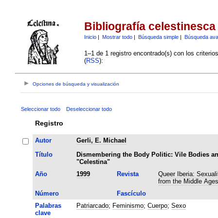
Bibliografía celestinesca
Inicio
|
Mostrar todo
|
Búsqueda simple
|
Búsqueda av
1–1 de 1 registro encontrado(s) con los criteri
(
RSS
):
Opciones de búsqueda y visualización
Seleccionar todo
Deseleccionar todo
Registro
Autor
Gerli, E. Michael
Título
Dismembering the Body Politic: Vile Bodies a
"Celestina"
Año
1999
Revista
Queer Iberia: Sexuali
from the Middle Ages
Número
Fascículo
Palabras
Patriarcado
;
Feminismo
;
Cuerpo
;
Sexo
clave