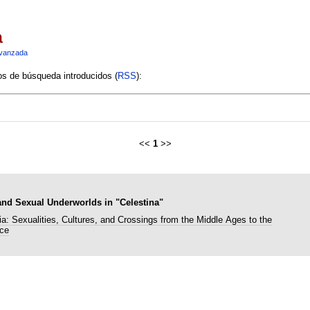
a
vanzada
ios de búsqueda introducidos (
RSS
):
<<
1
>>
and Sexual Underworlds in "Celestina"
ia: Sexualities, Cultures, and Crossings from the Middle Ages to the
ce