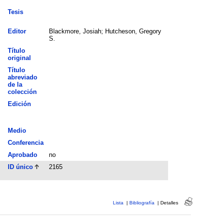
Tesis
Editor
Blackmore, Josiah; Hutcheson, Gregory
S.
Título
original
Título
abreviado
de la
colección
Edición
Medio
Conferencia
Aprobado
no
ID único
2165
Lista
|
Bibliografía
|
Detalles