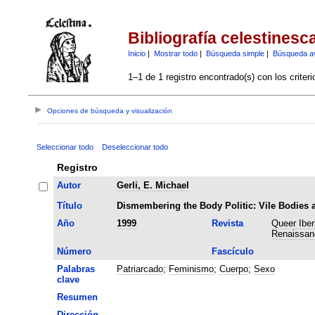
Bibliografía celestinesc
Inicio
|
Mostrar todo
|
Búsqueda simple
|
Búsqueda a
1–1 de 1 registro encontrado(s) con los criter
Opciones de búsqueda y visualización
Seleccionar todo
Deseleccionar todo
Registro
Autor
Gerli, E. Michael
Título
Dismembering the Body Politic: Vile Bodies 
Año
1999
Revista
Queer Iber
Renaissan
Número
Fascículo
Palabras
Patriarcado
;
Feminismo
;
Cuerpo
;
Sexo
clave
Resumen
Dirección