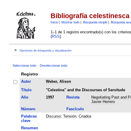
Bibliografía celestinesca
Inicio
|
Mostrar todo
|
Búsqueda simple
|
Búsqueda av
1–1 de 1 registro encontrado(s) con los criteri
(
RSS
):
Opciones de búsqueda y visualización
Seleccionar todo
Deseleccionar todo
Registro
Autor
Weber, Alison
Título
"Celestina" and the Discourses of Servitude
Año
1997
Revista
Negotiating Past and Pr
Javier Herrero
Número
Fascículo
Palabras
Discurso
;
Tensión
;
Criados
clave
Resumen