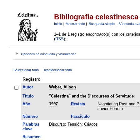
Bibliografía celestinesca
Inicio
|
Mostrar todo
|
Búsqueda simple
|
Búsqueda av
1–1 de 1 registro encontrado(s) con los criteri
(
RSS
):
Opciones de búsqueda y visualización
Seleccionar todo
Deseleccionar todo
Registro
Autor
Weber, Alison
Título
"Celestina" and the Discourses of Servitude
Año
1997
Revista
Negotiating Past and Pr
Javier Herrero
Número
Fascículo
Palabras
Discurso
;
Tensión
;
Criados
clave
Resumen