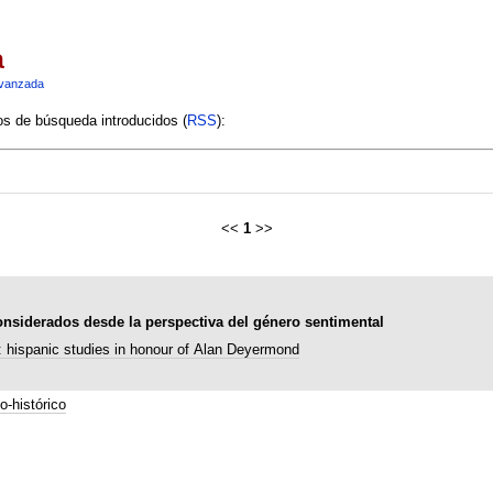
a
vanzada
ios de búsqueda introducidos (
RSS
):
<<
1
>>
onsiderados desde la perspectiva del género sentimental
 hispanic studies in honour of Alan Deyermond
o-histórico