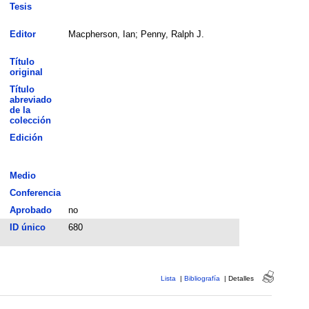
Tesis
Editor
Macpherson, Ian; Penny, Ralph J.
Título
original
Título
abreviado
de la
colección
Edición
Medio
Conferencia
Aprobado
no
ID único
680
Lista
|
Bibliografía
|
Detalles