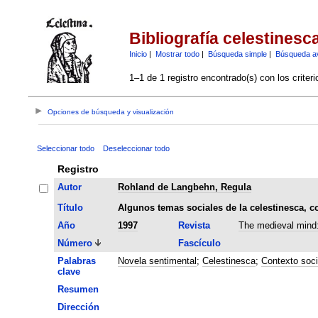
Bibliografía celestinesc
Inicio
|
Mostrar todo
|
Búsqueda simple
|
Búsqueda a
1–1 de 1 registro encontrado(s) con los criter
Opciones de búsqueda y visualización
Seleccionar todo
Deseleccionar todo
Registro
Autor
Rohland de Langbehn, Regula
Título
Algunos temas sociales de la celestinesca, c
Año
1997
Revista
The medieval mind:
Número
Fascículo
Palabras
Novela sentimental
;
Celestinesca
;
Contexto soci
clave
Resumen
Dirección