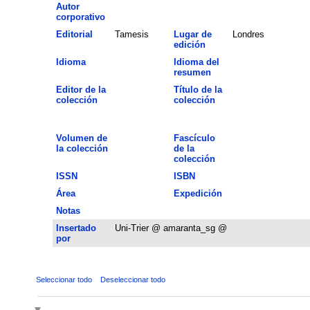
Autor
corporativo
Editorial
Tamesis
Lugar de
Londres
edición
Idioma
Idioma del
resumen
Editor de la
Título de la
colección
colección
Volumen de
Fascículo
la colección
de la
colección
ISSN
ISBN
Área
Expedición
Notas
Insertado
Uni-Trier @ amaranta_sg @
por
Seleccionar todo
Deseleccionar todo