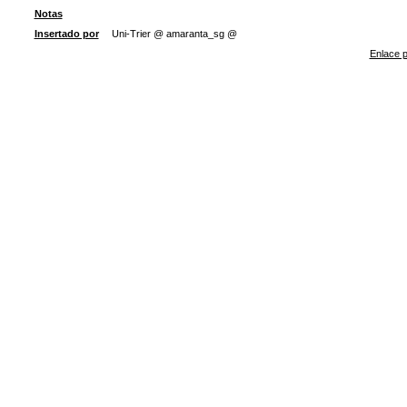
Notas
Insertado por
Uni-Trier @ amaranta_sg @
Enlace p