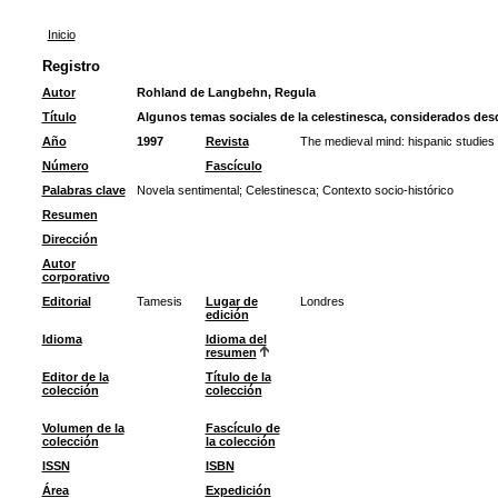
Inicio
Registro
Autor
Rohland de Langbehn, Regula
Título
Algunos temas sociales de la celestinesca, considerados desd
Año
1997
Revista
The medieval mind: hispanic studies
Número
Fascículo
Palabras clave
Novela sentimental
;
Celestinesca
;
Contexto socio-histórico
Resumen
Dirección
Autor
corporativo
Editorial
Tamesis
Lugar de
Londres
edición
Idioma
Idioma del
resumen
Editor de la
Título de la
colección
colección
Volumen de la
Fascículo de
colección
la colección
ISSN
ISBN
Área
Expedición