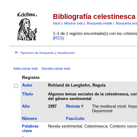
Bibliografía celestinesca
Inicio
|
Mostrar todo
|
Búsqueda simple
|
Búsqueda av
1–1 de 1 registro encontrado(s) con los criteri
(
RSS
):
Opciones de búsqueda y visualización
Seleccionar todo
Deseleccionar todo
Registro
Autor
Rohland de Langbehn, Regula
Título
Algunos temas sociales de la celestinesca, co
del género sentimental
Año
1997
Revista
The medieval mind: hispa
Deyermond
Número
Fascículo
Palabras
Novela sentimental
;
Celestinesca
;
Contexto socio-
clave