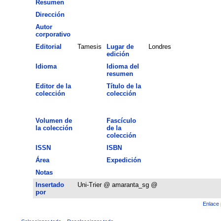
Resumen
Dirección
Autor
corporativo
Editorial
Tamesis
Lugar de
Londres
edición
Idioma
Idioma del
resumen
Editor de la
Título de la
colección
colección
Volumen de
Fascículo
la colección
de la
colección
ISSN
ISBN
Área
Expedición
Notas
Insertado
Uni-Trier @ amaranta_sg @
por
Enlace 