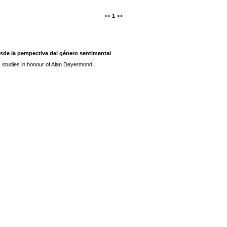
<<
1
>>
sde la perspectiva del género sentimental
 studies in honour of Alan Deyermond