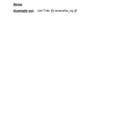
Notas
Insertado por
Uni-Trier @ amaranta_sg @