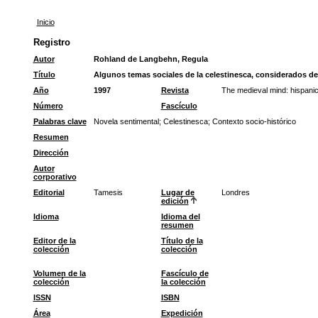
Inicio
Registro
Autor
Rohland de Langbehn, Regula
Título
Algunos temas sociales de la celestinesca, considerados de
Año
1997
Revista
The medieval mind: hispanic
Número
Fascículo
Palabras clave
Novela sentimental
;
Celestinesca
;
Contexto socio-histórico
Resumen
Dirección
Autor
corporativo
Editorial
Tamesis
Lugar de
Londres
edición
Idioma
Idioma del
resumen
Editor de la
Título de la
colección
colección
Volumen de la
Fascículo de
colección
la colección
ISSN
ISBN
Área
Expedición