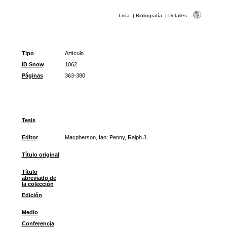
Lista
|
Bibliografía
|
Detalles
Tipo
Artículo
ID Snow
1062
Páginas
363-380
Tesis
Editor
Macpherson, Ian; Penny, Ralph J.
Título original
Título
abreviado de
la colección
Edición
Medio
Conferencia