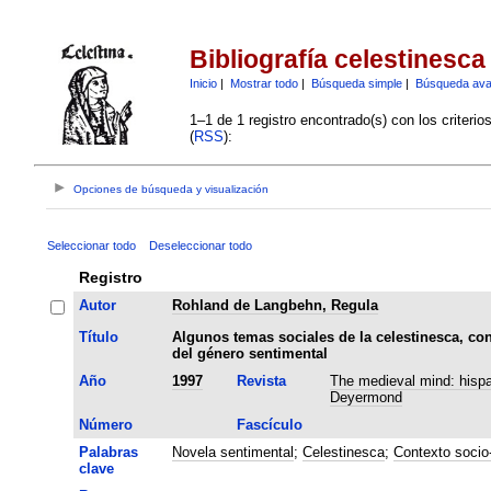
Bibliografía celestinesca
Inicio
|
Mostrar todo
|
Búsqueda simple
|
Búsqueda av
1–1 de 1 registro encontrado(s) con los criteri
(
RSS
):
Opciones de búsqueda y visualización
Seleccionar todo
Deseleccionar todo
Registro
Autor
Rohland de Langbehn, Regula
Título
Algunos temas sociales de la celestinesca, co
del género sentimental
Año
1997
Revista
The medieval mind: hispa
Deyermond
Número
Fascículo
Palabras
Novela sentimental
;
Celestinesca
;
Contexto socio-
clave