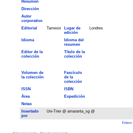
Resumen
Dirección
Autor
corporativo
Editorial
Tamesis
Lugar de
Londres
edición
Idioma
Idioma del
resumen
Editor de la
Título de la
colección
colección
Volumen de
Fascículo
la colección
de la
colección
ISSN
ISBN
Área
Expedición
Notas
Insertado
Uni-Trier @ amaranta_sg @
por
Enlace 