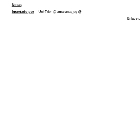
Notas
Insertado por
Uni-Trier @ amaranta_sg @
Enlace p