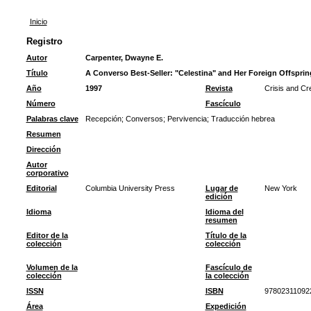
Inicio
Registro
Autor
Carpenter, Dwayne E.
Título
A Converso Best-Seller: "Celestina" and Her Foreign Offsprin
Año
1997
Revista
Crisis and Cr
Número
Fascículo
Palabras clave
Recepción
;
Conversos
;
Pervivencia
;
Traducción hebrea
Resumen
Dirección
Autor
corporativo
Editorial
Columbia University Press
Lugar de
New York
edición
Idioma
Idioma del
resumen
Editor de la
Título de la
colección
colección
Volumen de la
Fascículo de
colección
la colección
ISSN
ISBN
97802311092
Área
Expedición