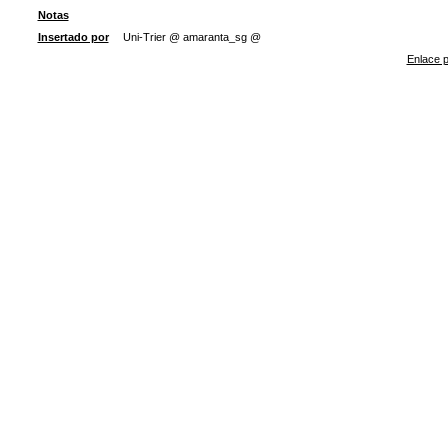
Notas
Insertado por
Uni-Trier @ amaranta_sg @
Enlace p