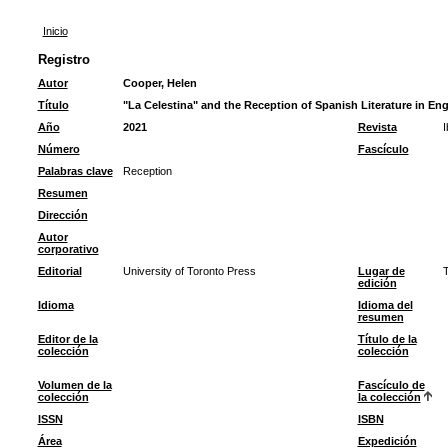
Inicio
Registro
Autor
Cooper, Helen
Título
"La Celestina" and the Reception of Spanish Literature in En
Año
2021
Revista
I
Número
Fascículo
Palabras clave
Reception
Resumen
Dirección
Autor
corporativo
Editorial
University of Toronto Press
Lugar de
T
edición
Idioma
Idioma del
resumen
Editor de la
Título de la
colección
colección
Volumen de la
Fascículo de
colección
la colección
ISSN
ISBN
Área
Expedición