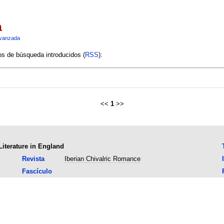
a
vanzada
ios de búsqueda introducidos (
RSS
):
<<
1
>>
Literature in England
Revista
Iberian Chivalric Romance
Fascículo