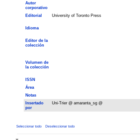
Autor
corporativo
Editorial
University of Toronto Press
Idioma
Editor de la
colección
Volumen de
la colección
ISSN
Área
Notas
Insertado
Uni-Trier @ amaranta_sg @
por
Seleccionar todo
Deseleccionar todo