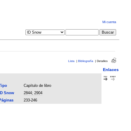
Mi cuenta
Lista
|
Bibliografía
|
Detalles
Enlaces
Tipo
Capítulo de libro
ID Snow
2844; 2904
Páginas
233-246