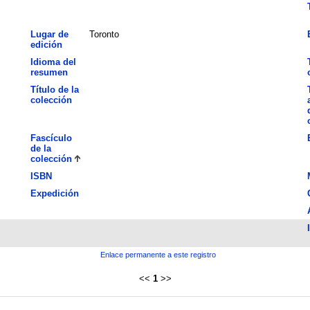
Lugar de
Toronto
edición
Idioma del
resumen
Título de la
colección
Fascículo
de la
colección
ISBN
Expedición
Enlace permanente a este registro
<<
1
>>