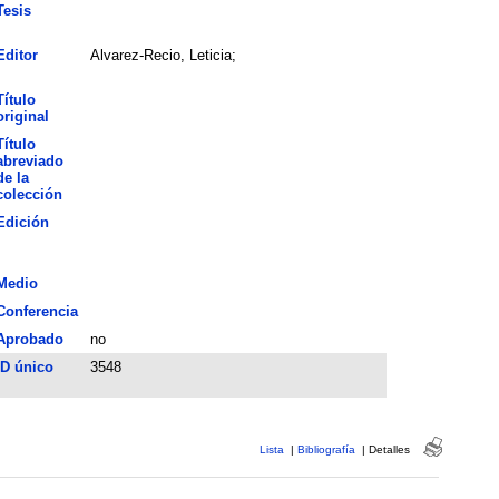
Tesis
Editor
Alvarez-Recio, Leticia;
Título
original
Título
abreviado
de la
colección
Edición
Medio
Conferencia
Aprobado
no
ID único
3548
Lista
|
Bibliografía
|
Detalles