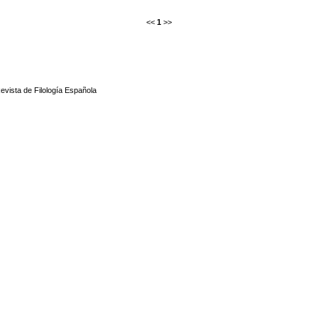
<<
1
>>
evista de Filología Española