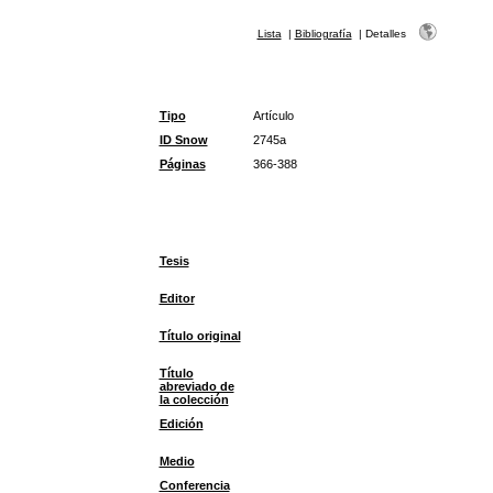
Lista
|
Bibliografía
|
Detalles
Tipo
Artículo
ID Snow
2745a
Páginas
366-388
Tesis
Editor
Título original
Título
abreviado de
la colección
Edición
Medio
Conferencia