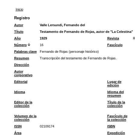
Inicio
Registro
Autor
Valle Lersundi, Fernando del
Título
Testamento de Fernando de Rojas, autor de "La Celestina"
Año
1929
Revista
R
Número
16
Fascículo
Palabras clave
Fernando de Rojas (personaje histórico)
Resumen
Transcripción del testamento de Fernando de Rojas.
Dirección
Autor
corporativo
Editorial
Lugar de
edición
Idioma
Idioma del
resumen
Editor de la
Título de la
colección
colección
Volumen de la
Fascículo de
colección
la colección
ISSN
02109174
ISBN
Área
Expedición