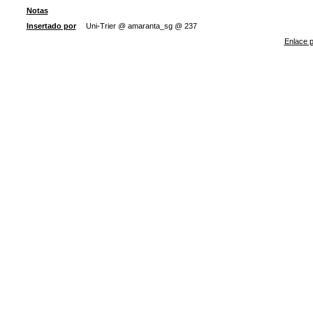
Notas
Insertado por
Uni-Trier @ amaranta_sg @ 237
Enlace p