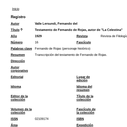
Inicio
Registro
Autor
Valle Lersundi, Fernando del
Título
Testamento de Fernando de Rojas, autor de "La Celestina"
Año
1929
Revista
Revista de Filolog
Número
16
Fascículo
Palabras clave
Fernando de Rojas (personaje histórico)
Resumen
Transcripción del testamento de Fernando de Rojas.
Dirección
Autor
corporativo
Editorial
Lugar de
edición
Idioma
Idioma del
resumen
Editor de la
Título de la
colección
colección
Volumen de la
Fascículo de
colección
la colección
ISSN
02109174
ISBN
Área
Expedición