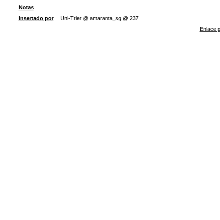
Notas
Insertado por
Uni-Trier @ amaranta_sg @ 237
Enlace p