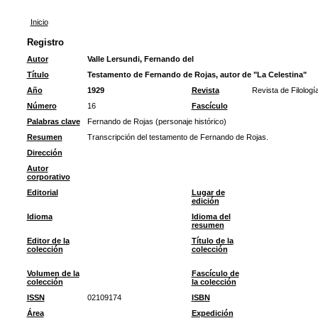
Inicio
Registro
Autor
Valle Lersundi, Fernando del
Título
Testamento de Fernando de Rojas, autor de "La Celestina"
Año
1929
Revista
Revista de Filolog
Número
16
Fascículo
Palabras clave
Fernando de Rojas (personaje histórico)
Resumen
Transcripción del testamento de Fernando de Rojas.
Dirección
Autor
corporativo
Editorial
Lugar de
edición
Idioma
Idioma del
resumen
Editor de la
Título de la
colección
colección
Volumen de la
Fascículo de
colección
la colección
ISSN
02109174
ISBN
Área
Expedición