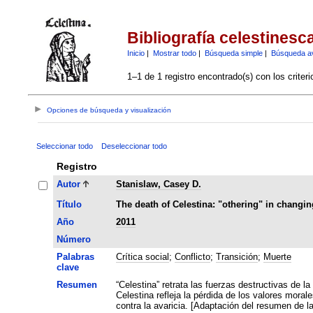
Bibliografía celestinesc
Inicio
|
Mostrar todo
|
Búsqueda simple
|
Búsqueda a
1–1 de 1 registro encontrado(s) con los criter
Opciones de búsqueda y visualización
Seleccionar todo
Deseleccionar todo
Registro
Autor
Stanislaw, Casey D.
Título
The death of Celestina: "othering" in changin
Año
2011
Número
Palabras
Crítica social
;
Conflicto
;
Transición
;
Muerte
clave
Resumen
“Celestina” retrata las fuerzas destructivas de la so
Celestina refleja la pérdida de los valores mor
contra la avaricia. [Adaptación del 