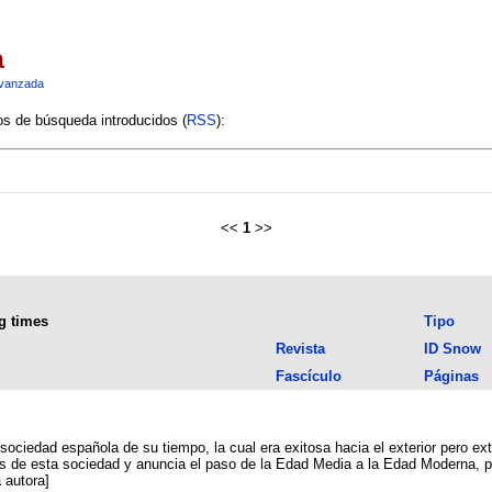
a
vanzada
ios de búsqueda introducidos (
RSS
):
<<
1
>>
g times
Tipo
Revista
ID Snow
Fascículo
Páginas
ciedad española de su tiempo, la cual era exitosa hacia el exterior pero extremadament
ales de esta sociedad y anuncia el paso de la Edad Media a la Edad Moderna, 
resumen de la autora]