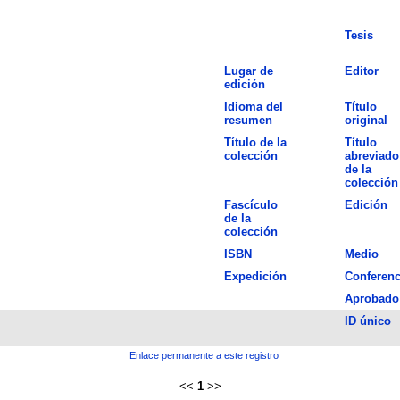
Tesis
Lugar de
Editor
edición
Idioma del
Título
resumen
original
Título de la
Título
colección
abreviado
de la
colección
Fascículo
Edición
de la
colección
ISBN
Medio
Expedición
Conferenc
Aprobado
ID único
Enlace permanente a este registro
<<
1
>>