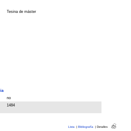
Tesina de máster
ia
no
1484
Lista
|
Bibliografía
|
Detalles