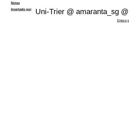
Notas
Insertado por
Uni-Trier @ amaranta_sg @
Enlace p