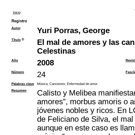
Inicio
Registro
Autor
Yuri Porras, George
Título
El mal de amores y las ca
Celestinas
Año
2008
Revis
Número
24
Fascí
Palabras clave
Música
;
Canciones
;
Enfermedad de amor
Resumen
Calisto y Melibea manifiestan
amores”, morbus amoris o a
jóvenes nobles y ricos. En L
de Feliciano de Silva, el ma
aunque en este caso es llam