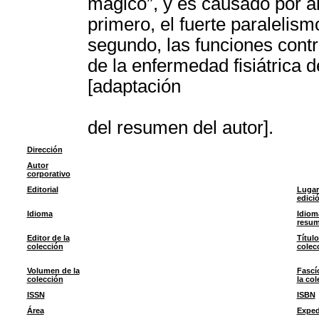
mágico”, y es causado por al
primero, el fuerte paralelism
segundo, las funciones cont
de la enfermedad fisiátrica 
[adaptación
del resumen del autor].
Dirección
Autor
corporativo
Editorial
Lugar
edici
Idioma
Idiom
resu
Editor de la
Título
colección
colec
Volumen de la
Fascí
colección
la col
ISSN
ISBN
Área
Exped