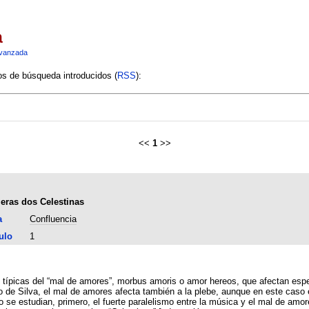
a
vanzada
ios de búsqueda introducidos (
RSS
):
<<
1
>>
eras dos Celestinas
a
Confluencia
ulo
1
as típicas del “mal de amores”, morbus amoris o amor hereos, que afectan esp
no de Silva, el mal de amores afecta también a la plebe, aunque en este caso
o se estudian, primero, el fuerte paralelismo entre la música y el mal de am