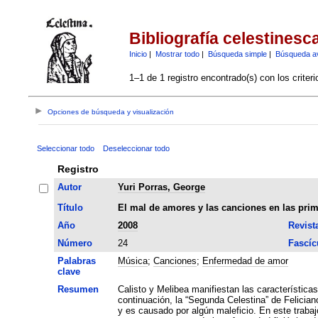
Bibliografía celestinesc
Inicio
|
Mostrar todo
|
Búsqueda simple
|
Búsqueda a
1–1 de 1 registro encontrado(s) con los criter
Opciones de búsqueda y visualización
Seleccionar todo
Deseleccionar todo
Registro
Autor
Yuri Porras, George
Título
El mal de amores y las canciones en las prim
Año
2008
Revist
Número
24
Fascíc
Palabras
Música
;
Canciones
;
Enfermedad de amor
clave
Resumen
Calisto y Melibea manifiestan las característic
continuación, la “Segunda Celestina” de Felicia
y es causado por algún maleficio. En este trabaj