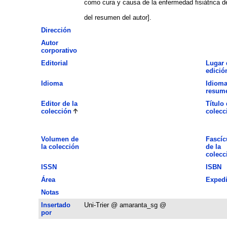
como cura y causa de la enfermedad fisiátrica d
del resumen del autor].
Dirección
Autor
corporativo
Editorial
Lugar 
edició
Idioma
Idioma
resum
Editor de la
Título 
colección
colecc
Volumen de
Fascíc
la colección
de la
colecc
ISSN
ISBN
Área
Expedi
Notas
Insertado
Uni-Trier @ amaranta_sg @
por