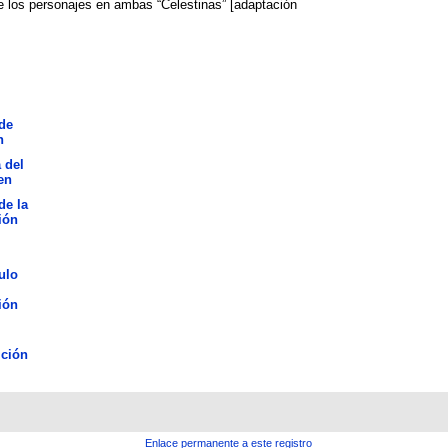
e los personajes en ambas “Celestinas” [adaptación
de
n
 del
en
de la
ión
ulo
ión
ción
Enlace permanente a este registro