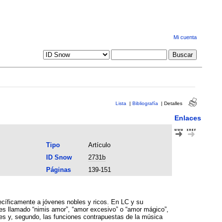
Mi cuenta
Lista
|
Bibliografía
|
Detalles
Enlaces
Tipo
Artículo
ID Snow
2731b
Páginas
139-151
ecíficamente a jóvenes nobles y ricos. En LC y su
 es llamado “nimis amor”, “amor excesivo” o “amor mágico”,
ores y, segundo, las funciones contrapuestas de la música