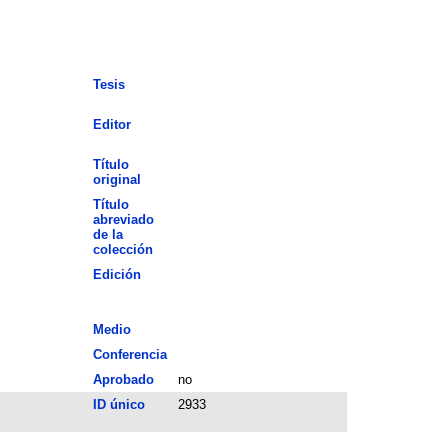
Tesis
Editor
Título
original
Título
abreviado
de la
colección
Edición
Medio
Conferencia
Aprobado
no
ID único
2933