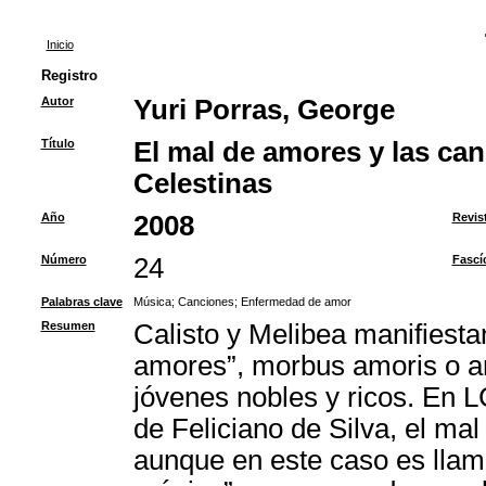
Inicio
Registro
Autor
Yuri Porras, George
Título
El mal de amores y las ca
Celestinas
Año
2008
Revis
Número
24
Fascí
Palabras clave
Música
;
Canciones
;
Enfermedad de amor
Resumen
Calisto y Melibea manifiestan
amores”, morbus amoris o a
jóvenes nobles y ricos. En L
de Feliciano de Silva, el ma
aunque en este caso es llam