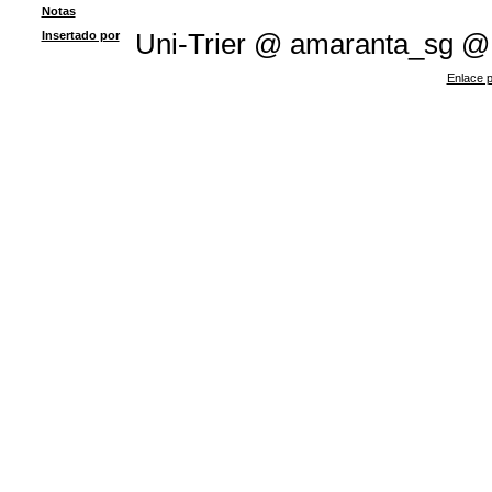
Notas
Insertado por
Uni-Trier @ amaranta_sg @
Enlace p