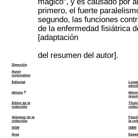
mágico”, y es causado por al
primero, el fuerte paralelism
segundo, las funciones cont
de la enfermedad fisiátrica 
[adaptación
del resumen del autor].
Dirección
Autor
corporativo
Editorial
Lugar
edici
Idioma
Idiom
resu
Editor de la
Título
colección
colec
Volumen de la
Fascí
colección
la col
ISSN
ISBN
Área
Exped