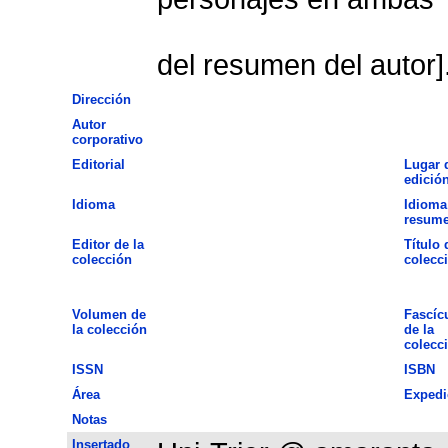
del resumen del autor]
Dirección
Autor
corporativo
Editorial
Lugar 
edició
Idioma
Idioma
resum
Editor de la
Título 
colección
colecc
Volumen de
Fascíc
la colección
de la
colecc
ISSN
ISBN
Área
Expedi
Notas
Insertado