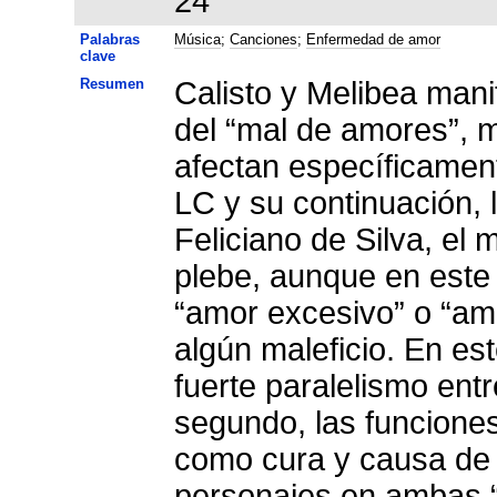
24
Palabras
Música
;
Canciones
;
Enfermedad de amor
clave
Resumen
Calisto y Melibea manif
del “mal de amores”, 
afectan específicament
LC y su continuación, 
Feliciano de Silva, el
plebe, aunque en este
“amor excesivo” o “am
algún maleficio. En est
fuerte paralelismo ent
segundo, las funcione
como cura y causa de l
personajes en ambas “