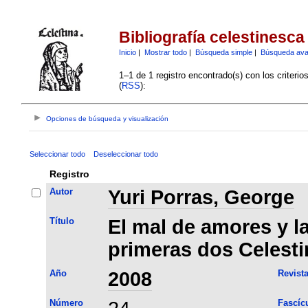
Bibliografía celestinesca
Inicio
|
Mostrar todo
|
Búsqueda simple
|
Búsqueda av
1–1 de 1 registro encontrado(s) con los criteri
(
RSS
):
Opciones de búsqueda y visualización
Seleccionar todo
Deseleccionar todo
Registro
Autor
Yuri Porras, George
Título
El mal de amores y l
primeras dos Celesti
Año
2008
Revist
Número
Fascíc