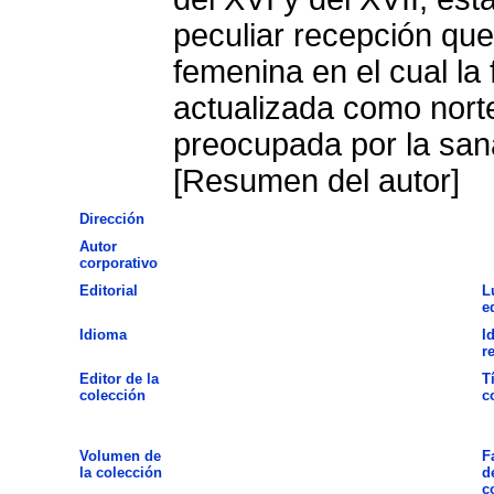
peculiar recepción qu
femenina en el cual la 
actualizada como norte
preocupada por la san
[Resumen del autor]
Dirección
Autor
corporativo
Editorial
L
e
Idioma
I
r
Editor de la
T
colección
c
Volumen de
F
la colección
d
c