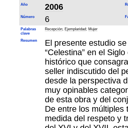
Año
2006
R
Número
6
F
Palabras
Recepción
;
Ejemplaridad
;
Mujer
clave
Resumen
El presente estudio se
“Celestina” en el Sig
histórico que consagra
seller indiscutido del 
desde la perspectiva d
muy opinables categor
de esta obra y del con
De entre los múltiples
medida del respeto y t
del XVI y del XVII, est