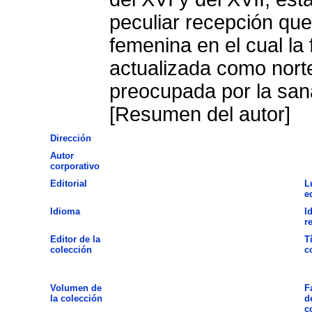
peculiar recepción qu
femenina en el cual la 
actualizada como norte
preocupada por la san
[Resumen del autor]
Dirección
Autor
corporativo
Editorial
L
e
Idioma
I
r
Editor de la
T
colección
c
Volumen de
F
la colección
d
c