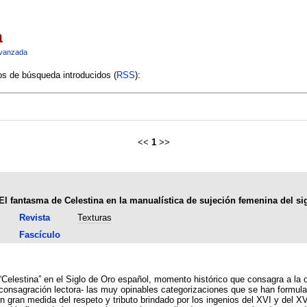
a
vanzada
ios de búsqueda introducidos (
RSS
):
<<
1
>>
El fantasma de Celestina en la manualística de sujeción femenina del si
Revista
Texturas
Fascículo
 “Celestina” en el Siglo de Oro español, momento histórico que consagra a la 
 consagración lectora- las muy opinables categorizaciones que se han formula
n gran medida del respeto y tributo brindado por los ingenios del XVI y del XV