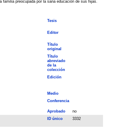
da familia preocupada por la sana educación de sus hijas.
Tesis
Editor
Título
original
Título
abreviado
de la
colección
Edición
Medio
Conferencia
Aprobado
no
ID único
3332