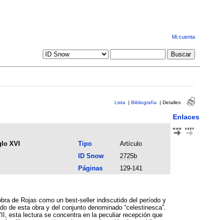
Mi cuenta
Lista
|
Bibliografía
|
Detalles
Enlaces
glo XVI
Tipo
Artículo
ID Snow
2725b
Páginas
129-141
obra de Rojas como un best-seller indiscutido del período y
do de esta obra y del conjunto denominado “celestinesca”.
II, esta lectura se concentra en la peculiar recepción que