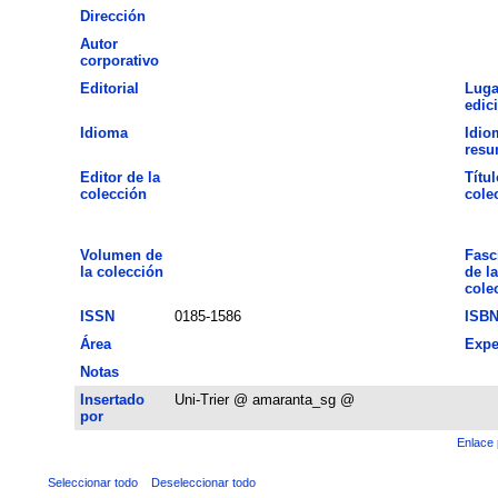
Dirección
Autor
corporativo
Editorial
Luga
edic
Idioma
Idio
res
Editor de la
Títul
colección
cole
Volumen de
Fasc
la colección
de la
cole
ISSN
0185-1586
ISB
Área
Expe
Notas
Insertado
Uni-Trier @ amaranta_sg @
por
Enlace 
Seleccionar todo
Deseleccionar todo