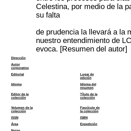
Celestina, por medio de la p
su falta
de prudencia la llevará a la 
nuestro entendimiento de LC 
evoca. [Resumen del autor]
Dirección
Autor
corporativo
Editorial
Lugar de
edición
Idioma
Idioma del
resumen
Editor de la
Título de la
colección
colección
Volumen de la
Fascículo de
colección
la colección
ISSN
ISBN
Área
Expedición
Notas