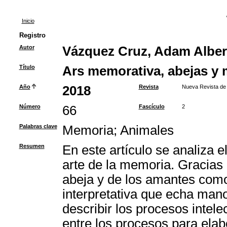
Inicio
Registro
Autor
Vázquez Cruz, Adam Alber
Título
Ars memorativa, abejas y m
Año
2018
Revista
Nueva Revista de 
Número
66
Fascículo
2
Palabras clave
Memoria
;
Animales
Resumen
En este artículo se analiza e
arte de la memoria. Gracias 
abeja y de los amantes como 
interpretativa que echa man
describir los procesos intel
entre los procesos para elab