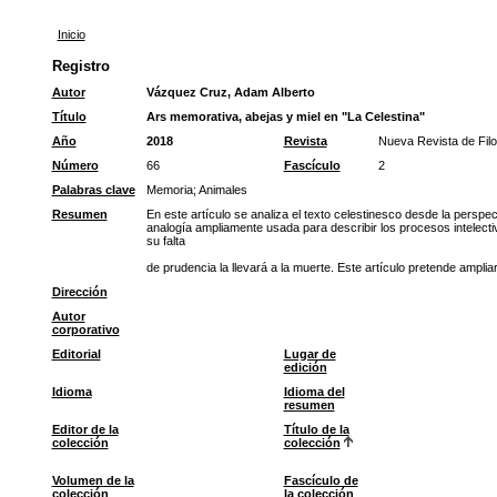
Inicio
Registro
Autor
Vázquez Cruz, Adam Alberto
Título
Ars memorativa, abejas y miel en "La Celestina"
Año
2018
Revista
Nueva Revista de Filo
Número
66
Fascículo
2
Palabras clave
Memoria
;
Animales
Resumen
En este artículo se analiza el texto celestinesco desde la perspe
analogía ampliamente usada para describir los procesos intelecti
su falta
de prudencia la llevará a la muerte. Este artículo pretende ampli
Dirección
Autor
corporativo
Editorial
Lugar de
edición
Idioma
Idioma del
resumen
Editor de la
Título de la
colección
colección
Volumen de la
Fascículo de
colección
la colección