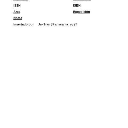
ISSN
ISBN
Área
Expedición
Notas
Insertado por
Uni-Trier @ amaranta_sg @