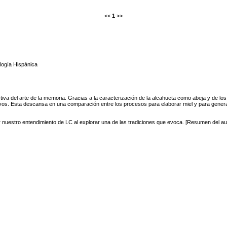
<<
1
>>
logía Hispánica
ctiva del arte de la memoria. Gracias a la caracterización de la alcahueta como abeja y de l
vos. Esta descansa en una comparación entre los procesos para elaborar miel y para generar
ar nuestro entendimiento de LC al explorar una de las tradiciones que evoca. [Resumen del au