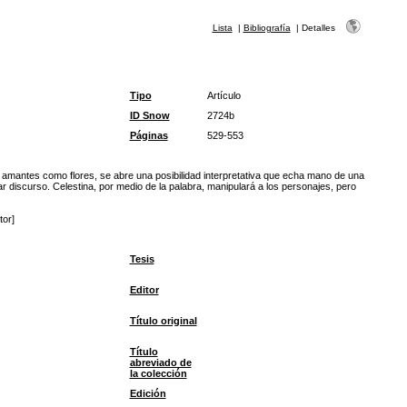
Lista
|
Bibliografía
|
Detalles
Tipo
Artículo
ID Snow
2724b
Páginas
529-553
os amantes como flores, se abre una posibilidad interpretativa que echa mano de una
 discurso. Celestina, por medio de la palabra, manipulará a los personajes, pero
tor]
Tesis
Editor
Título original
Título
abreviado de
la colección
Edición