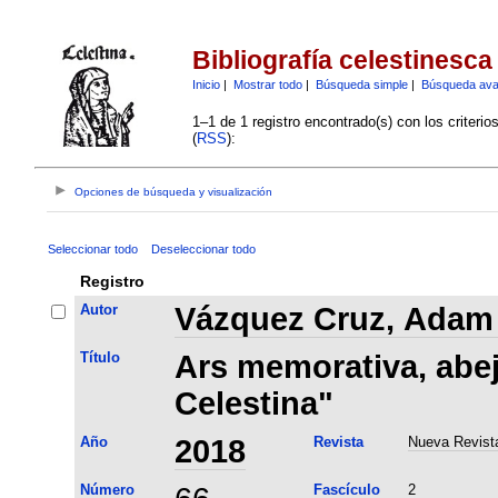
Bibliografía celestinesca
Inicio
|
Mostrar todo
|
Búsqueda simple
|
Búsqueda av
1–1 de 1 registro encontrado(s) con los criteri
(
RSS
):
Opciones de búsqueda y visualización
Seleccionar todo
Deseleccionar todo
Registro
Autor
Vázquez Cruz, Adam 
Título
Ars memorativa, abej
Celestina"
Año
2018
Revista
Nueva Revista
Número
Fascículo
2