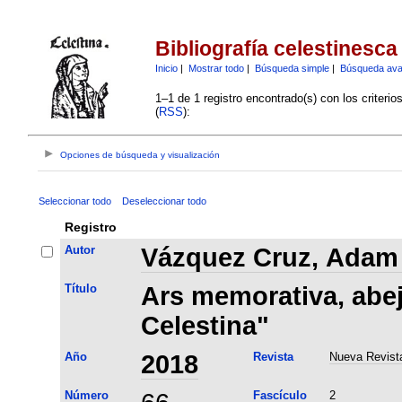
Bibliografía celestinesca
Inicio
|
Mostrar todo
|
Búsqueda simple
|
Búsqueda av
1–1 de 1 registro encontrado(s) con los criteri
(
RSS
):
Opciones de búsqueda y visualización
Seleccionar todo
Deseleccionar todo
Registro
Autor
Vázquez Cruz, Adam 
Título
Ars memorativa, abej
Celestina"
Año
2018
Revista
Nueva Revista
Número
Fascículo
2