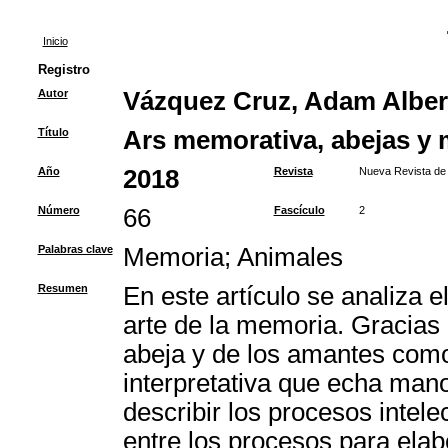
Inicio
Registro
Autor
Vázquez Cruz, Adam Alber
Título
Ars memorativa, abejas y m
Año
2018
Revista
Nueva Revista de 
Número
66
Fascículo
2
Palabras clave
Memoria
;
Animales
Resumen
En este artículo se analiza e
arte de la memoria. Gracias 
abeja y de los amantes como 
interpretativa que echa man
describir los procesos intel
entre los procesos para elab