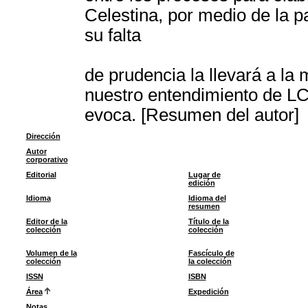
Celestina, por medio de la p
su falta
de prudencia la llevará a la 
nuestro entendimiento de LC 
evoca. [Resumen del autor]
Dirección
Autor
corporativo
Editorial
Lugar de
edición
Idioma
Idioma del
resumen
Editor de la
Título de la
colección
colección
Volumen de la
Fascículo de
colección
la colección
ISSN
ISBN
Área
Expedición
Notas