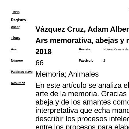
Inicio
Registro
Autor
Vázquez Cruz, Adam Alber
Título
Ars memorativa, abejas y m
Año
2018
Revista
Nueva Revista de 
Número
66
Fascículo
2
Palabras clave
Memoria
;
Animales
Resumen
En este artículo se analiza e
arte de la memoria. Gracias 
abeja y de los amantes como 
interpretativa que echa man
describir los procesos intel
entre los procesos para elab