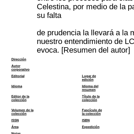
Celestina, por medio de la p
su falta
de prudencia la llevará a la 
nuestro entendimiento de LC 
evoca. [Resumen del autor]
Dirección
Autor
corporativo
Editorial
Lugar de
edición
Idioma
Idioma del
resumen
Editor de la
Título de la
colección
colección
Volumen de la
Fascículo de
colección
la colección
ISSN
ISBN
Área
Expedición
Notas