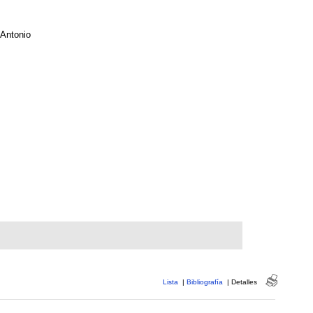
 Antonio
Lista
|
Bibliografía
|
Detalles