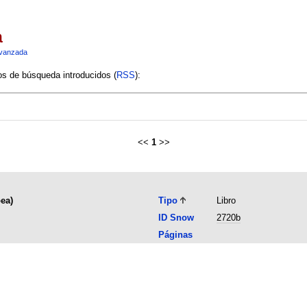
a
vanzada
ios de búsqueda introducidos (
RSS
):
<<
1
>>
ea)
Tipo
Libro
ID Snow
2720b
Páginas