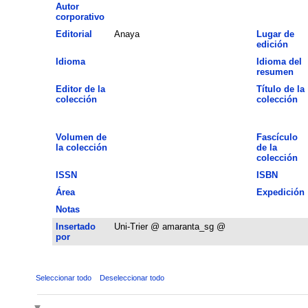
Autor
corporativo
Editorial
Anaya
Lugar de
edición
Idioma
Idioma del
resumen
Editor de la
Título de la
colección
colección
Volumen de
Fascículo
la colección
de la
colección
ISSN
ISBN
Área
Expedición
Notas
Insertado
Uni-Trier @ amaranta_sg @
por
Seleccionar todo
Deseleccionar todo