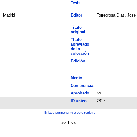
Tesis
Madrid
Editor
Torregrosa Díaz, José
Título
original
Título
abreviado
de la
colección
Edición
Medio
Conferencia
Aprobado
no
ID único
2817
Enlace permanente a este registro
<<
1
>>