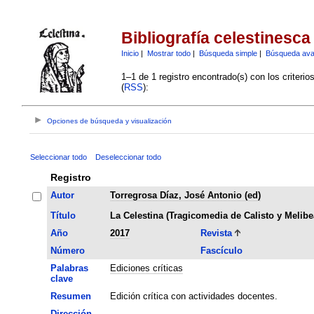
Bibliografía celestinesca
Inicio
|
Mostrar todo
|
Búsqueda simple
|
Búsqueda av
1–1 de 1 registro encontrado(s) con los criteri
(
RSS
):
Opciones de búsqueda y visualización
Seleccionar todo
Deseleccionar todo
Registro
Autor
Torregrosa Díaz, José Antonio (ed)
Título
La Celestina (Tragicomedia de Calisto y Melibe
Año
2017
Revista
Número
Fascículo
Palabras
Ediciones críticas
clave
Resumen
Edición crítica con actividades docentes.
Dirección