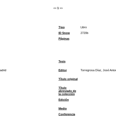
<<
1
>>
Tipo
Libro
ID Snow
2720b
Páginas
Tesis
adrid
Editor
Torregrosa Díaz, José Anto
Título original
Título
abreviado de
la colección
Edición
Medio
Conferencia