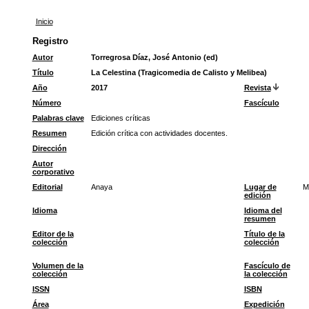
Inicio
Registro
Autor
Torregrosa Díaz, José Antonio (ed)
Título
La Celestina (Tragicomedia de Calisto y Melibea)
Año
2017
Revista
Número
Fascículo
Palabras clave
Ediciones críticas
Resumen
Edición crítica con actividades docentes.
Dirección
Autor
corporativo
Editorial
Anaya
Lugar de
M
edición
Idioma
Idioma del
resumen
Editor de la
Título de la
colección
colección
Volumen de la
Fascículo de
colección
la colección
ISSN
ISBN
Área
Expedición