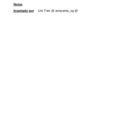
Notas
Insertado por
Uni-Trier @ amaranta_sg @