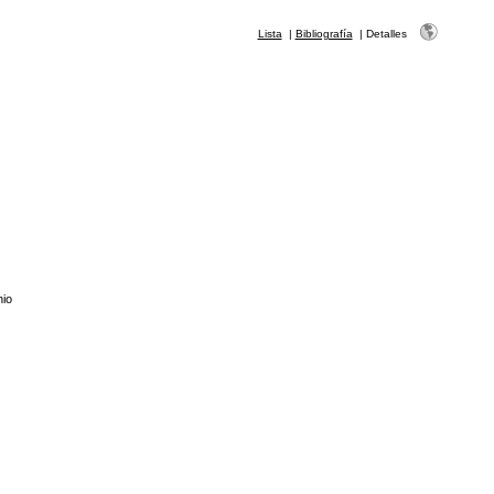
Lista
|
Bibliografía
|
Detalles
nio