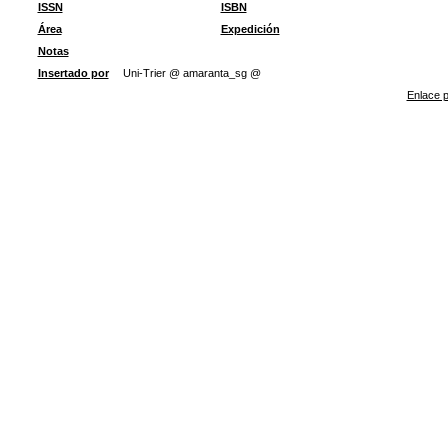
ISSN
ISBN
Área
Expedición
Notas
Insertado por
Uni-Trier @ amaranta_sg @
Enlace p