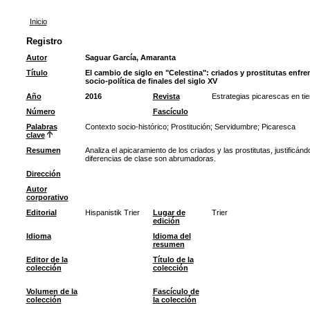
Inicio
Registro
Autor
Saguar García, Amaranta
Título
El cambio de siglo en "Celestina": criados y prostitutas enfren
socio-política de finales del siglo XV
Año
2016
Revista
Estrategias picarescas en ti
Número
Fascículo
Palabras
Contexto socio-histórico
;
Prostitución
;
Servidumbre
;
Picaresca
clave
Resumen
Analiza el apicaramiento de los criados y las prostitutas, justifi
diferencias de clase son abrumadoras.
Dirección
Autor
corporativo
Editorial
Hispanistik Trier
Lugar de
Trier
edición
Idioma
Idioma del
resumen
Editor de la
Título de la
colección
colección
Volumen de la
Fascículo de
colección
la colección