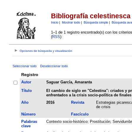
Bibliografía celestinesca
Inicio
|
Mostrar todo
|
Búsqueda simple
|
Búsqueda av
1–1 de 1 registro encontrado(s) con los criteri
(
RSS
):
Opciones de búsqueda y visualización
Seleccionar todo
Deseleccionar todo
Registro
Autor
Saguar García, Amaranta
Título
El cambio de siglo en "Celestina": criados y pr
enfrentados a la crisis socio-política de finale
Año
2016
Revista
Estrategias picaresc
de crisis
Número
Fascículo
Palabras
Contexto socio-histórico
;
Prostitución
;
Servidumbr
clave