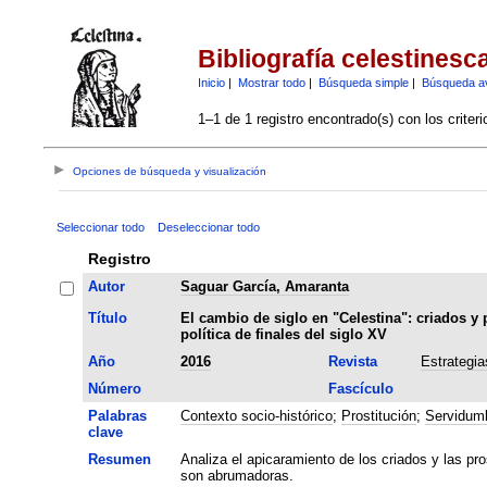
Bibliografía celestinesc
Inicio
|
Mostrar todo
|
Búsqueda simple
|
Búsqueda a
1–1 de 1 registro encontrado(s) con los criter
Opciones de búsqueda y visualización
Seleccionar todo
Deseleccionar todo
Registro
Autor
Saguar García, Amaranta
Título
El cambio de siglo en "Celestina": criados y p
política de finales del siglo XV
Año
2016
Revista
Estrategia
Número
Fascículo
Palabras
Contexto socio-histórico
;
Prostitución
;
Servidum
clave
Resumen
Analiza el apicaramiento de los criados y las pr
son abrumadoras.