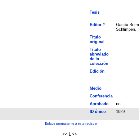
Tesis
Editor
García-Berme
Schlimpen, 
Título
original
Título
abreviado
de la
colección
Edición
Medio
Conferencia
Aprobado
no
ID único
1929
Enlace permanente a este registro
<<
1
>>