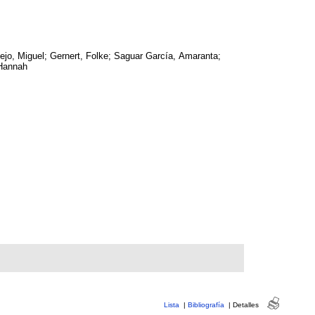
jo, Miguel; Gernert, Folke; Saguar García, Amaranta;
Hannah
Lista
|
Bibliografía
|
Detalles