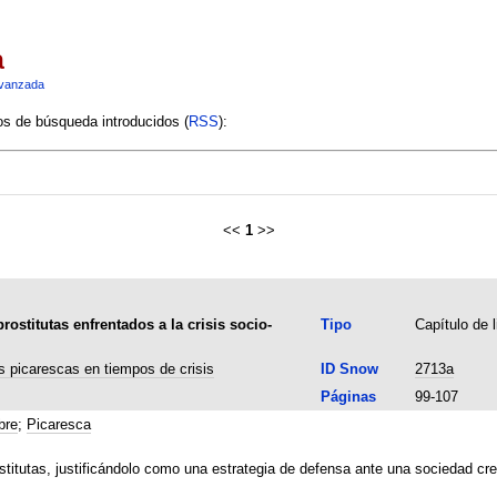
a
vanzada
ios de búsqueda introducidos (
RSS
):
<<
1
>>
rostitutas enfrentados a la crisis socio-
Tipo
Capítulo de l
s picarescas en tiempos de crisis
ID Snow
2713a
Páginas
99-107
bre
;
Picaresca
ostitutas, justificándolo como una estrategia de defensa ante una sociedad cr