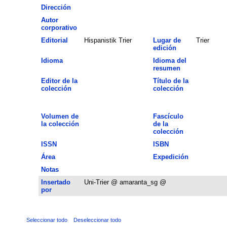
Dirección
Autor
corporativo
Editorial
Hispanistik Trier
Lugar de
Trier
edición
Idioma
Idioma del
resumen
Editor de la
Título de la
colección
colección
Volumen de
Fascículo
la colección
de la
colección
ISSN
ISBN
Área
Expedición
Notas
Insertado
Uni-Trier @ amaranta_sg @
por
Seleccionar todo
Deseleccionar todo