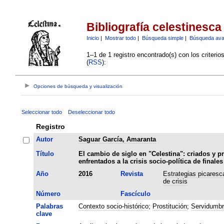
Bibliografía celestinesca
Inicio
|
Mostrar todo
|
Búsqueda simple
|
Búsqueda av
1–1 de 1 registro encontrado(s) con los criteri
(
RSS
):
Opciones de búsqueda y visualización
Seleccionar todo
Deseleccionar todo
Registro
Autor
Saguar García, Amaranta
Título
El cambio de siglo en "Celestina": criados y pr
enfrentados a la crisis socio-política de finale
Año
2016
Revista
Estrategias picaresc
de crisis
Número
Fascículo
Palabras
Contexto socio-histórico
;
Prostitución
;
Servidumbr
clave