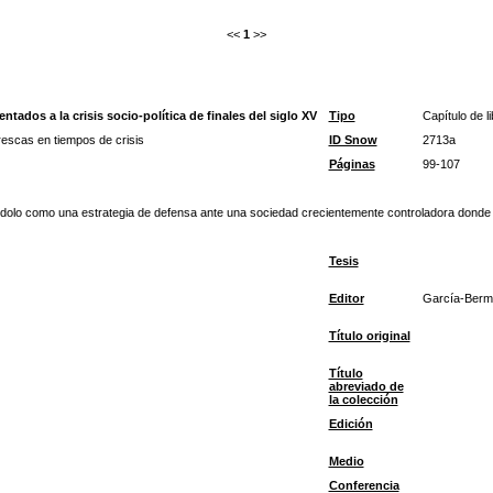
<<
1
>>
ntados a la crisis socio-política de finales del siglo XV
Tipo
Capítulo de li
rescas en tiempos de crisis
ID Snow
2713a
Páginas
99-107
ficándolo como una estrategia de defensa ante una sociedad crecientemente controladora dond
Tesis
Editor
García-Berme
Título original
Título
abreviado de
la colección
Edición
Medio
Conferencia