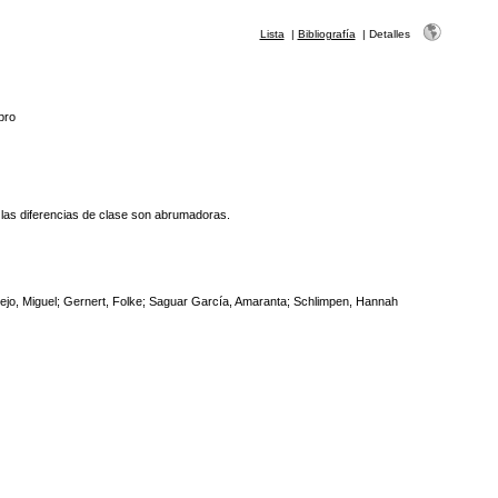
Lista
|
Bibliografía
|
Detalles
bro
e las diferencias de clase son abrumadoras.
jo, Miguel; Gernert, Folke; Saguar García, Amaranta; Schlimpen, Hannah