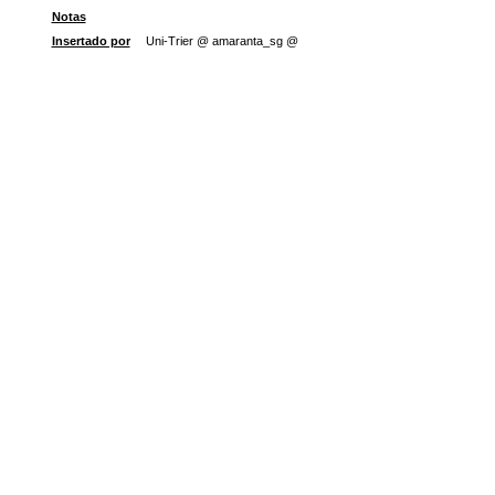
Notas
Insertado por
Uni-Trier @ amaranta_sg @