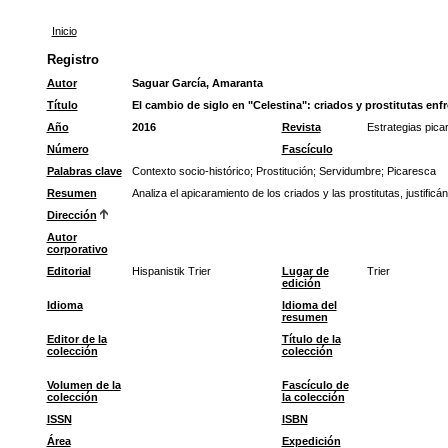
Inicio
Registro
Autor
Saguar García, Amaranta
Título
El cambio de siglo en "Celestina": criados y prostitutas enfre
Año
2016
Revista
Estrategias pica
Número
Fascículo
Palabras clave
Contexto socio-histórico
;
Prostitución
;
Servidumbre
;
Picaresca
Resumen
Analiza el apicaramiento de los criados y las prostitutas, justi
Dirección
Autor
corporativo
Editorial
Hispanistik Trier
Lugar de
Trier
edición
Idioma
Idioma del
resumen
Editor de la
Título de la
colección
colección
Volumen de la
Fascículo de
colección
la colección
ISSN
ISBN
Área
Expedición