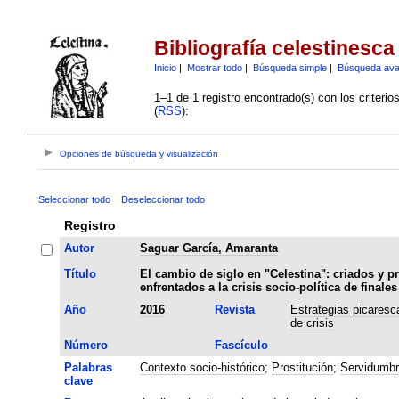
Bibliografía celestinesca
Inicio
|
Mostrar todo
|
Búsqueda simple
|
Búsqueda av
1–1 de 1 registro encontrado(s) con los criteri
(
RSS
):
Opciones de búsqueda y visualización
Seleccionar todo
Deseleccionar todo
Registro
Autor
Saguar García, Amaranta
Título
El cambio de siglo en "Celestina": criados y pr
enfrentados a la crisis socio-política de finale
Año
2016
Revista
Estrategias picaresc
de crisis
Número
Fascículo
Palabras
Contexto socio-histórico
;
Prostitución
;
Servidumbr
clave