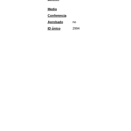
Medio
Conferencia
Aprobado
no
ID único
2994