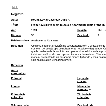
Inicio
Registro
Autor
Rouhi, Leyla
;
Cassiday, Julie A.
Título
From Nevskii Prospekt to Zoia's Apartment: Trials of the R
Año
1999
Revista
The Ru
Número
58
Fascículo
3
Palabras clave
Alcahuetería
;
Alcahueta
Resumen
Comienza con una revisión de la caracterización y el tratamiento de
como un personaje tipo completamente negativo y degradado. Cont
que la madame de la tradición europea occidental (incluida la pro
incluido el análisis de dos representaciones dramáticas, “Proceso
modelo, presentando un personaje menos tipificado y más positivo,
sido posible sin la vilificación previa.
Dirección
Autor
corporativo
Editorial
Lugar de
edición
Idioma
Idioma del
resumen
Editor de la
Título de la
colección
colección
Volumen de la
Fascículo de