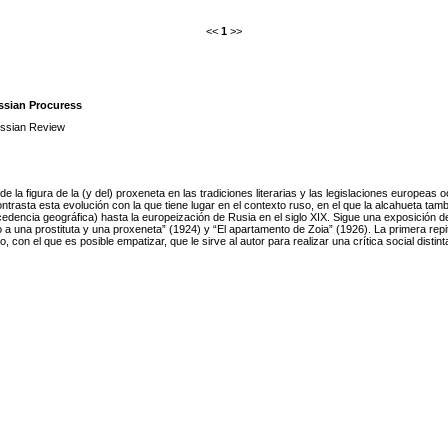
<<
1
>>
ussian Procuress
ssian Review
 la figura de la (y del) proxeneta en las tradiciones literarias y las legislaciones europeas oc
rasta esta evolución con la que tiene lugar en el contexto ruso, en el que la alcahueta t
cedencia geográfica) hasta la europeización de Rusia en el siglo XIX. Sigue una exposición de
 a una prostituta y una proxeneta” (1924) y “El apartamento de Zoia” (1926). La primera repi
 con el que es posible empatizar, que le sirve al autor para realizar una crítica social dis