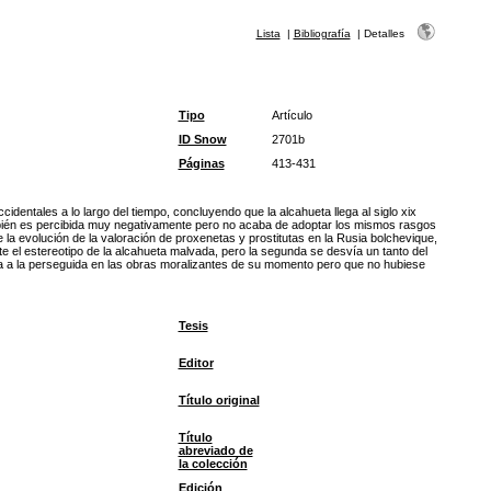
Lista
|
Bibliografía
|
Detalles
Tipo
Artículo
ID Snow
2701b
Páginas
413-431
cidentales a lo largo del tiempo, concluyendo que la alcahueta llega al siglo xix
ambién es percibida muy negativamente pero no acaba de adoptar los mismos rasgos
 la evolución de la valoración de proxenetas y prostitutas en la Rusia bolchevique,
te el estereotipo de la alcahueta malvada, pero la segunda se desvía un tanto del
tinta a la perseguida en las obras moralizantes de su momento pero que no hubiese
Tesis
Editor
Título original
Título
abreviado de
la colección
Edición