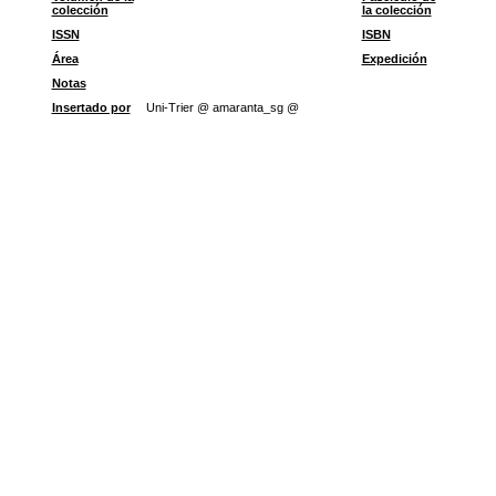
colección
la colección
ISSN
ISBN
Área
Expedición
Notas
Insertado por
Uni-Trier @ amaranta_sg @