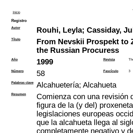
Inicio
Registro
Autor
Rouhi, Leyla
;
Cassiday, Jul
Título
From Nevskii Prospekt to Z
the Russian Procuress
Año
1999
Revista
Th
Número
58
Fascículo
3
Palabras clave
Alcahuetería
;
Alcahueta
Resumen
Comienza con una revisión de
figura de la (y del) proxeneta
legislaciones europeas occid
que la alcahueta llega al sig
completamente negativo y de