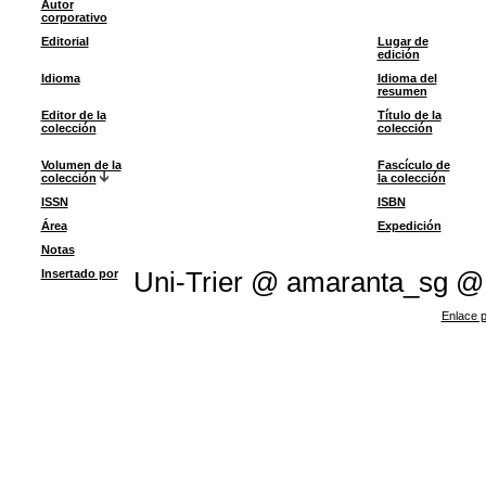
Autor
corporativo
Editorial
Lugar de
edición
Idioma
Idioma del
resumen
Editor de la
Título de la
colección
colección
Volumen de la
Fascículo de
colección
la colección
ISSN
ISBN
Área
Expedición
Notas
Insertado por
Uni-Trier @ amaranta_sg @
Enlace p