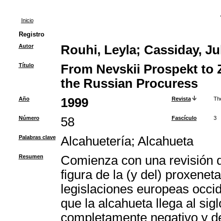
Inicio
Registro
Autor
Rouhi, Leyla
;
Cassiday, Jul
Título
From Nevskii Prospekt to Z
the Russian Procuress
Año
1999
Revista
Th
Número
58
Fascículo
3
Palabras clave
Alcahuetería
;
Alcahueta
Resumen
Comienza con una revisión de
figura de la (y del) proxeneta
legislaciones europeas occid
que la alcahueta llega al sig
completamente negativo y de