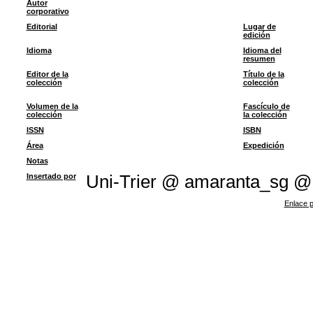
Autor
corporativo
Editorial
Lugar de
edición
Idioma
Idioma del
resumen
Editor de la
Título de la
colección
colección
Volumen de la
Fascículo de
colección
la colección
ISSN
ISBN
Área
Expedición
Notas
Insertado por
Uni-Trier @ amaranta_sg @
Enlace p