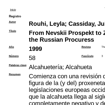
Inicio
Registro
Autor
Rouhi, Leyla
;
Cassiday, Jul
Título
From Nevskii Prospekt to Z
the Russian Procuress
Año
1999
Revista
Th
Número
58
Fascículo
3
Palabras clave
Alcahuetería
;
Alcahueta
Resumen
Comienza con una revisión de
figura de la (y del) proxeneta
legislaciones europeas occid
que la alcahueta llega al sig
completamente negativo y de