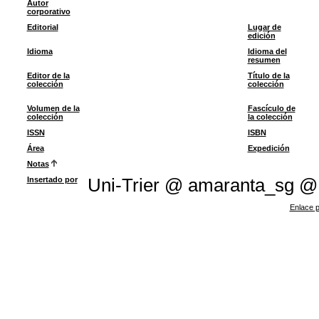
Autor
corporativo
Editorial
Lugar de
edición
Idioma
Idioma del
resumen
Editor de la
Título de la
colección
colección
Volumen de la
Fascículo de
colección
la colección
ISSN
ISBN
Área
Expedición
Notas
Insertado por
Uni-Trier @ amaranta_sg @
Enlace p