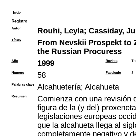
Inicio
Registro
Autor
Rouhi, Leyla
;
Cassiday, Jul
Título
From Nevskii Prospekt to Z
the Russian Procuress
Año
1999
Revista
Th
Número
58
Fascículo
3
Palabras clave
Alcahuetería
;
Alcahueta
Resumen
Comienza con una revisión de
figura de la (y del) proxeneta
legislaciones europeas occid
que la alcahueta llega al sig
completamente negativo y de