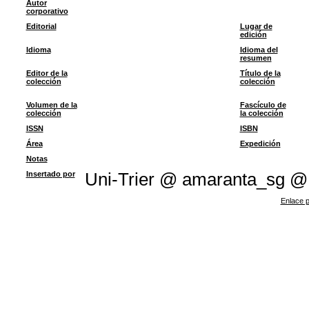
Autor
corporativo
Editorial
Lugar de
edición
Idioma
Idioma del
resumen
Editor de la
Título de la
colección
colección
Volumen de la
Fascículo de
colección
la colección
ISSN
ISBN
Área
Expedición
Notas
Insertado por
Uni-Trier @ amaranta_sg @
Enlace p