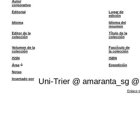
Autor
corporativo
Editorial
Lugar de
edición
Idioma
Idioma del
resumen
Editor de la
Título de la
colección
colección
Volumen de la
Fascículo de
colección
la colección
ISSN
ISBN
Área
Expedición
Notas
Insertado por
Uni-Trier @ amaranta_sg @
Enlace p