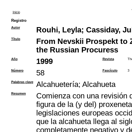
Inicio
Registro
Autor
Rouhi, Leyla
;
Cassiday, Jul
Título
From Nevskii Prospekt to Z
the Russian Procuress
Año
1999
Revista
Th
Número
58
Fascículo
3
Palabras clave
Alcahuetería
;
Alcahueta
Resumen
Comienza con una revisión de
figura de la (y del) proxeneta
legislaciones europeas occid
que la alcahueta llega al sig
completamente negativo y de