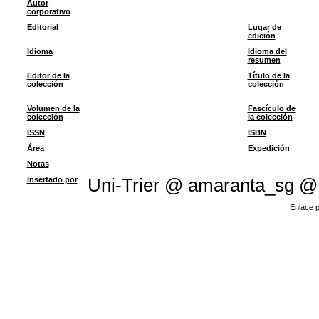
Autor
corporativo
Editorial
Lugar de
edición
Idioma
Idioma del
resumen
Editor de la
Título de la
colección
colección
Volumen de la
Fascículo de
colección
la colección
ISSN
ISBN
Área
Expedición
Notas
Insertado por
Uni-Trier @ amaranta_sg @
Enlace p