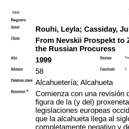
Inicio
Registro
Autor
Rouhi, Leyla
;
Cassiday, Jul
Título
From Nevskii Prospekt to Z
the Russian Procuress
Año
1999
Revista
Th
Número
58
Fascículo
3
Palabras clave
Alcahuetería
;
Alcahueta
Resumen
Comienza con una revisión de
figura de la (y del) proxeneta
legislaciones europeas occid
que la alcahueta llega al sig
completamente negativo y de