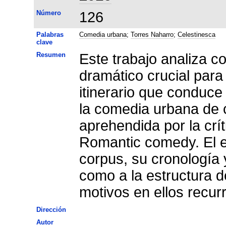
Número
126
Palabras
Comedia urbana
;
Torres Naharro
;
Celestinesca
clave
Resumen
Este trabajo analiza c
dramático crucial para
itinerario que conduce 
la comedia urbana de c
aprehendida por la cr
Romantic comedy. El est
corpus, su cronología y
como a la estructura d
motivos en ellos recur
Dirección
Autor