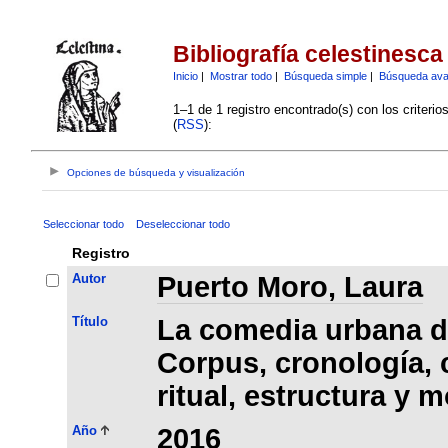
Bibliografía celestinesca
Inicio
|
Mostrar todo
|
Búsqueda simple
|
Búsqueda av
1–1 de 1 registro encontrado(s) con los criteri
(
RSS
):
Opciones de búsqueda y visualización
Seleccionar todo
Deseleccionar todo
Registro
Autor
Puerto Moro, Laura
Título
La comedia urbana de
Corpus, cronología, 
ritual, estructura y 
Año
2016