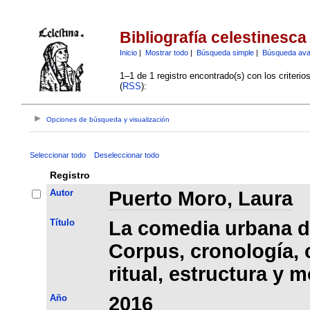
Bibliografía celestinesca
Inicio
|
Mostrar todo
|
Búsqueda simple
|
Búsqueda av
1–1 de 1 registro encontrado(s) con los criteri
(
RSS
):
Opciones de búsqueda y visualización
Seleccionar todo
Deseleccionar todo
Registro
Autor
Puerto Moro, Laura
Título
La comedia urbana de
Corpus, cronología, 
ritual, estructura y 
Año
2016