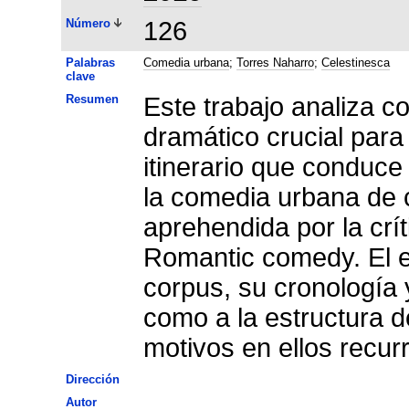
Número
126
Palabras
Comedia urbana
;
Torres Naharro
;
Celestinesca
clave
Resumen
Este trabajo analiza c
dramático crucial para
itinerario que conduce 
la comedia urbana de c
aprehendida por la cr
Romantic comedy. El est
corpus, su cronología y
como a la estructura d
motivos en ellos recur
Dirección
Autor