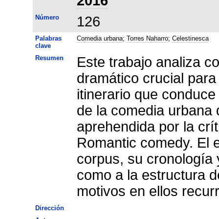
2016
Número
126
Palabras
Comedia urbana
;
Torres Naharro
;
Celestinesca
clave
Resumen
Este trabajo analiza c
dramático crucial para
itinerario que conduce 
de la comedia urbana 
aprehendida por la cr
Romantic comedy. El est
corpus, su cronología y
como a la estructura d
motivos en ellos recur
Dirección