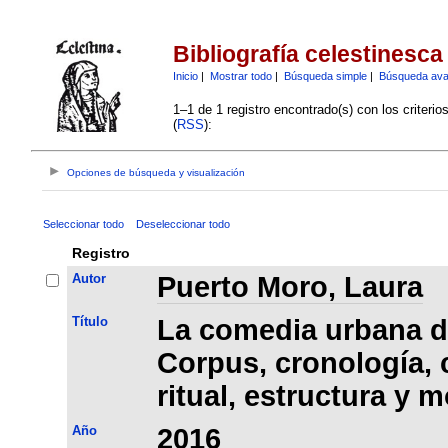
Bibliografía celestinesca
Inicio
|
Mostrar todo
|
Búsqueda simple
|
Búsqueda av
1–1 de 1 registro encontrado(s) con los criteri
(
RSS
):
Opciones de búsqueda y visualización
Seleccionar todo
Deseleccionar todo
Registro
Autor
Puerto Moro, Laura
Título
La comedia urbana de
Corpus, cronología, 
ritual, estructura y 
Año
2016