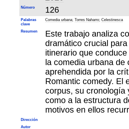
Número
126
Palabras
Comedia urbana
;
Torres Naharro
;
Celestinesca
clave
Resumen
Este trabajo analiza c
dramático crucial para
itinerario que conduce 
la comedia urbana de c
aprehendida por la cr
Romantic comedy. El est
corpus, su cronología y
como a la estructura d
motivos en ellos recur
Dirección
Autor